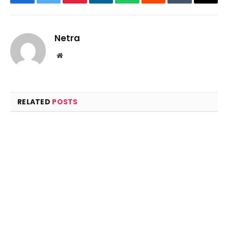
Facebook
Twitter
Pinterest
LinkedIn
WhatsApp
Reddit
Tumblr
Email
Netra
Website
RELATED
POSTS