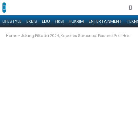
LIFESTYLE
EKBIS
EDU
FIKSI
HUKRIM
ENTERTAINMENT
TEKN
Home
»
Jelang Pilkada 2024, Kapolres Sumenep: Personel Polri Harus Jaga Netralitas dan Integritas