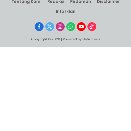
Tentang Kami
Redaksi
Pedoman
Disclaimer
Info Iklan
Facebook
X
Instagram
WhatsApp
YouTube
TikTok
(Twitter)
Copyright © 2026 | Powered by Netranews