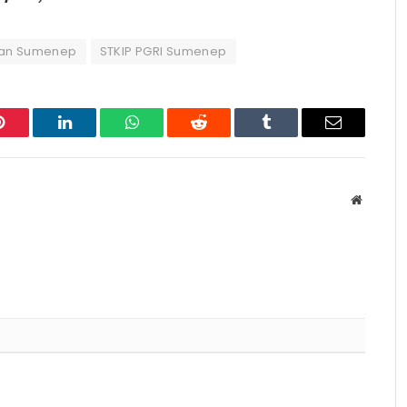
kan Sumenep
STKIP PGRI Sumenep
Pinterest
LinkedIn
WhatsApp
Reddit
Tumblr
Email
Website