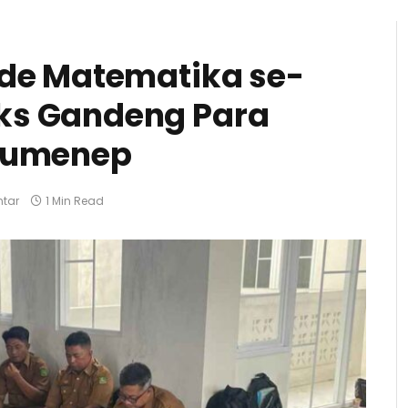
ade Matematika se-
ks Gandeng Para
 Sumenep
tar
1 Min Read