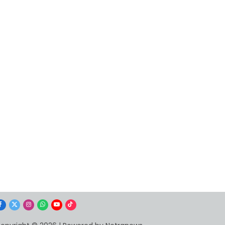
Facebook
X
Instagram
WhatsApp
YouTube
TikTok
(Twitter)