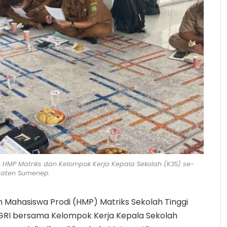
 HMP Matriks dan Kelompok Kerja Kepala Sekolah (K3S) se-
aten Sumenep.
 Mahasiswa Prodi (HMP) Matriks Sekolah Tinggi
PGRI bersama Kelompok Kerja Kepala Sekolah