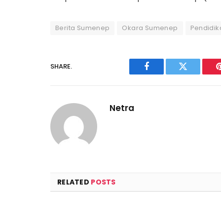
Berita Sumenep
Okara Sumenep
Pendidi
SHARE.
Facebook
Twitter
Netra
RELATED
POSTS