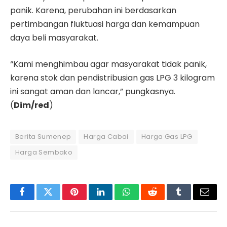
panik. Karena, perubahan ini berdasarkan
pertimbangan fluktuasi harga dan kemampuan
daya beli masyarakat.
“Kami menghimbau agar masyarakat tidak panik,
karena stok dan pendistribusian gas LPG 3 kilogram
ini sangat aman dan lancar,” pungkasnya.
(
Dim/red
)
Berita Sumenep
Harga Cabai
Harga Gas LPG
Harga Sembako
Facebook
Twitter
Pinterest
LinkedIn
WhatsApp
Reddit
Tumblr
Email