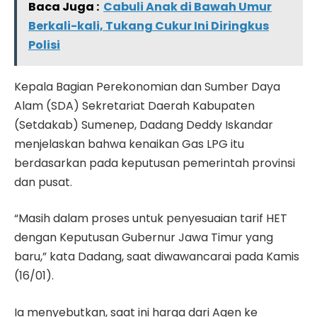
Baca Juga :
Cabuli Anak di Bawah Umur
Berkali-kali, Tukang Cukur Ini Diringkus
Polisi
Kepala Bagian Perekonomian dan Sumber Daya
Alam (SDA) Sekretariat Daerah Kabupaten
(Setdakab) Sumenep, Dadang Deddy Iskandar
menjelaskan bahwa kenaikan Gas LPG itu
berdasarkan pada keputusan pemerintah provinsi
dan pusat.
“Masih dalam proses untuk penyesuaian tarif HET
dengan Keputusan Gubernur Jawa Timur yang
baru,” kata Dadang, saat diwawancarai pada Kamis
(16/01).
Ia menyebutkan, saat ini harga dari Agen ke