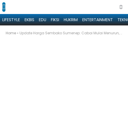
LIFESTYLE
EKBIS
EDU
FIKSI
HUKRIM
ENTERTAINMENT
TEKN
Home
»
Update Harga Sembako Sumenep: Cabai Mulai Menurun, Gas LPG Naik