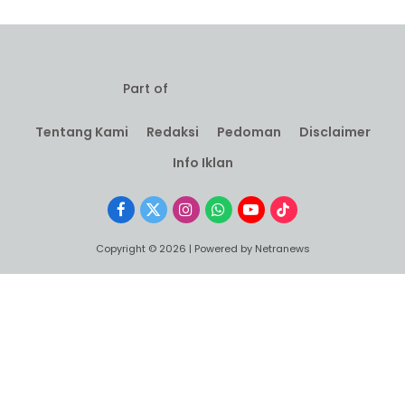
Part of
Tentang Kami
Redaksi
Pedoman
Disclaimer
Info Iklan
Facebook
X
Instagram
WhatsApp
YouTube
TikTok
(Twitter)
Copyright © 2026 | Powered by Netranews