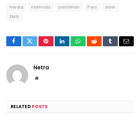
media
nakhoda
pemilihan
Pers
siber
SMSI
Facebook
Twitter
Pinterest
LinkedIn
WhatsApp
Reddit
Tumblr
Email
Netra
Website
RELATED
POSTS