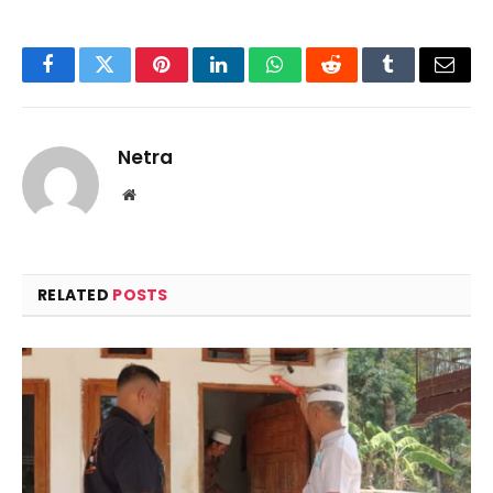
Facebook
Twitter
Pinterest
LinkedIn
WhatsApp
Reddit
Tumblr
Email
Netra
Website
RELATED
POSTS