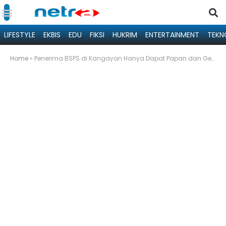
LIFESTYLE
EKBIS
EDU
FIKSI
HUKRIM
ENTERTAINMENT
TEKN
Home
»
Penerima BSPS di Kangayan Hanya Dapat Papan dan Genting, DPRD Sumenep: Kezaliman dan Kejahatan Sosial