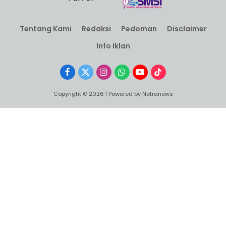
Tentang Kami
Redaksi
Pedoman
Disclaimer
Info Iklan
Facebook
X
Instagram
WhatsApp
YouTube
TikTok
(Twitter)
Copyright © 2026 | Powered by Netranews