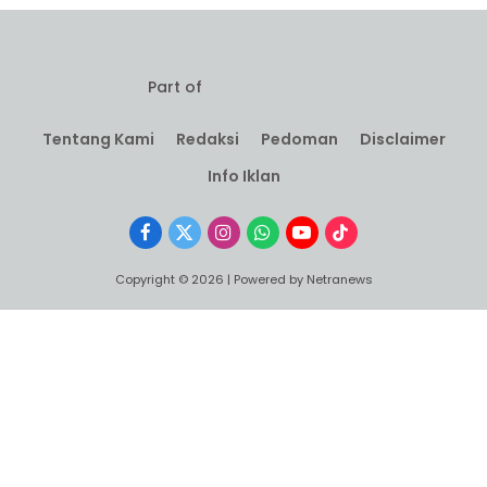
Part of
Tentang Kami
Redaksi
Pedoman
Disclaimer
Info Iklan
Facebook
X
Instagram
WhatsApp
YouTube
TikTok
(Twitter)
Copyright © 2026 | Powered by Netranews