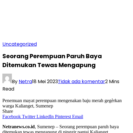
Uncategorized
Seorang Perempuan Paruh Baya
Ditemukan Tewas Mengapung
By
Netra
18 Mei 2023
Tidak ada komentar
2 Mins
Read
Penemuan mayat perempuan mengenakan baju merah gegèrkan
warga Kalianget, Sumenep
Share
Facebook
Twitter
LinkedIn
Pinterest
Email
Netranews.co.id
, Sumenep – Seorang perempuan paruh baya
ditemukan tewas mengapung di pinggir pantai Kalianget,