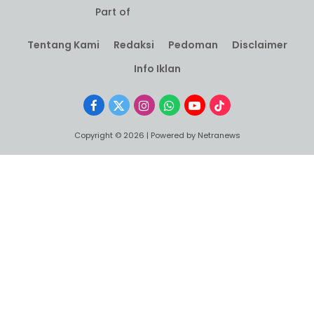
Part of
Tentang Kami
Redaksi
Pedoman
Disclaimer
Info Iklan
Facebook
X
Instagram
WhatsApp
YouTube
TikTok
(Twitter)
Copyright © 2026 | Powered by Netranews