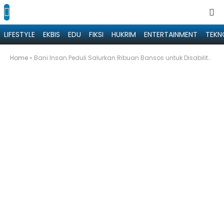
LIFESTYLE
EKBIS
EDU
FIKSI
HUKRIM
ENTERTAINMENT
TEKN
Home
»
Bani Insan Peduli Salurkan Ribuan Bansos untuk Disabilitas hingga Ojol