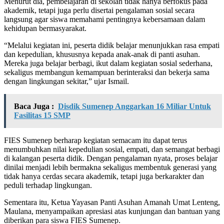
Menurut dia, pembelajaran di sekolah tidak hanya berfokus pada
akademik, tetapi juga perlu disertai pengalaman sosial secara
langsung agar siswa memahami pentingnya kebersamaan dalam
kehidupan bermasyarakat.
“Melalui kegiatan ini, peserta didik belajar menunjukkan rasa empati
dan kepedulian, khususnya kepada anak-anak di panti asuhan.
Mereka juga belajar berbagi, ikut dalam kegiatan sosial sederhana,
sekaligus membangun kemampuan berinteraksi dan bekerja sama
dengan lingkungan sekitar,” ujar Ismail.
Baca Juga :
Disdik Sumenep Anggarkan 16 Miliar Untuk
Fasilitas 15 SMP
FIES Sumenep berharap kegiatan semacam itu dapat terus
menumbuhkan nilai kepedulian sosial, empati, dan semangat berbagi
di kalangan peserta didik. Dengan pengalaman nyata, proses belajar
dinilai menjadi lebih bermakna sekaligus membentuk generasi yang
tidak hanya cerdas secara akademik, tetapi juga berkarakter dan
peduli terhadap lingkungan.
Sementara itu, Ketua Yayasan Panti Asuhan Amanah Umat Lenteng,
Maulana, menyampaikan apresiasi atas kunjungan dan bantuan yang
diberikan para siswa FIES Sumenep.