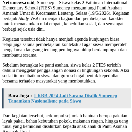
Netranews.co.id
, Sumenep – Siswa kelas 2 Fathimah International
Elementary School (FIES) Sumenep mengunjungi Panti Asuhan
Amanah Umat di Kecamatan Lenteng, Selasa (19/5/2026). Kegiatan
bertajuk
Study Visit
itu menjadi bagian dari pembelajaran karakter
untuk menanamkan nilai empati, kepedulian sosial, dan semangat
berbagi sejak usia dini.
Kegiatan tersebut tidak hanya menjadi agenda kunjungan biasa,
tetapi juga sarana pembelajaran kontekstual agar siswa memperoleh
pengalaman langsung tentang pentingnya hidup berdampingan dan
membantu sesama.
Sebelum berangkat ke panti asuhan, siswa kelas 2 FIES terlebih
dahulu menggelar penggalangan donasi di lingkungan sekolah. Aksi
sosial itu melibatkan siswa dan guru sebagai bentuk kepedulian
bersama terhadap masyarakat yang membutuhkan.
Baca Juga :
LKBB 2024 Jadi Sarana Disdik Sumenep
Tanamkan Nasionalisme pada Siswa
Dari kegiatan tersebut, terkumpul sejumlah bantuan berupa pakaian
layak pakai, bahan kebutuhan pokok, makanan ringan, hingga uang
tunai yang kemudian disalurkan kepada anak-anak di Panti Asuhan
Amanah Umat.