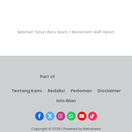
Selamat Tahun Baru Islam, 1 Muharram 1448 Hijriah.
Part of
Tentang Kami
Redaksi
Pedoman
Disclaimer
Info Iklan
Facebook
X
Instagram
WhatsApp
YouTube
TikTok
(Twitter)
Copyright © 2026 | Powered by Netranews