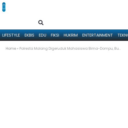
LIFESTYLE
EKBIS
EDU
FIKSI
HUKRIM
ENTERTAINMENT
TEKN
Home
»
Polresta Malang Digeruduk Mahasiswa Bima-Dompu, Buntut Penahanan 15 Demonstran di Bima