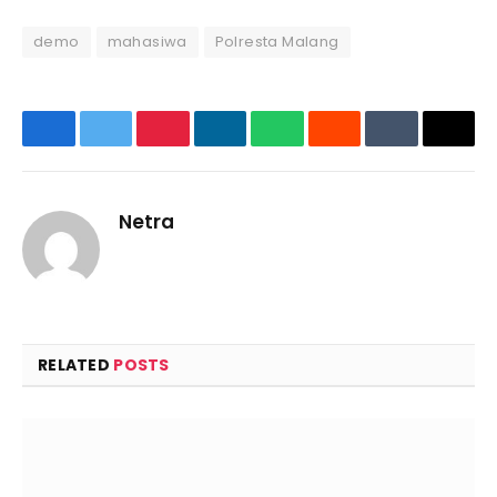
demo
mahasiwa
Polresta Malang
Facebook
Twitter
Pinterest
LinkedIn
WhatsApp
Reddit
Tumblr
Emai
Netra
Website
RELATED
POSTS