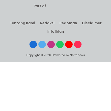
Part of
Tentang Kami
Redaksi
Pedoman
Disclaimer
Info Iklan
Facebook
X
Instagram
WhatsApp
YouTube
TikTok
(Twitter)
Copyright © 2026 | Powered by Netranews