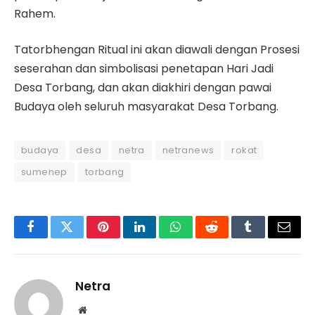
Rahem.
Tatorbhengan Ritual ini akan diawali dengan Prosesi
seserahan dan simbolisasi penetapan Hari Jadi
Desa Torbang, dan akan diakhiri dengan pawai
Budaya oleh seluruh masyarakat Desa Torbang.
budaya
desa
netra
netranews
rokat
sumenep
torbang
Facebook
Twitter
Pinterest
LinkedIn
WhatsApp
Reddit
Tumblr
Email
Netra
Website