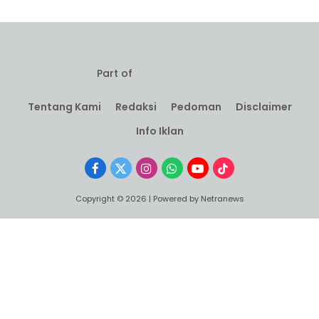
Part of
Tentang Kami
Redaksi
Pedoman
Disclaimer
Info Iklan
Facebook
X
Instagram
WhatsApp
YouTube
TikTok
(Twitter)
Copyright © 2026 | Powered by Netranews