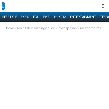
LIFESTYLE
EKBIS
EDU
FIKSI
HUKRIM
ENTERTAINMENT
TEKN
Home
»
Terkait Bayi Meninggal di Sumenep, Dinas Kesehatan menyatakan pelaksanaan SHK yang dilakukan sudah sesuai SOP