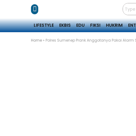
LIFESTYLE
EKBIS
EDU
FIKSI
HUKRIM
EN
Home
»
Polres Sumenep Prank Anggotanya Pakai Alarm S