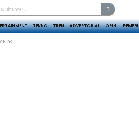
TERTAINMENT
TEKNO
TREN
ADVERTORIAL
OPINI
PEMER
telling