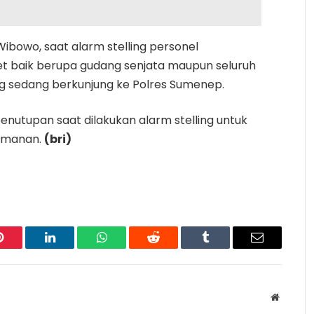
ibowo, saat alarm stelling personel
t baik berupa gudang senjata maupun seluruh
ng sedang berkunjung ke Polres Sumenep.
enutupan saat dilakukan alarm stelling untuk
amanan.
(bri)
Pinterest
LinkedIn
WhatsApp
Reddit
Tumblr
Email
Website