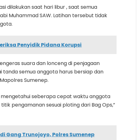
 dilakukan saat hari libur , saat semua
 Nabi Muhammad SAW. Latihan tersebut tidak
gota.
riksa Penyidik Pidana Korupsi
 pengeras suara dan lonceng di penjagaan
ai tanda semua anggota harus bersiap dan
r Mapolres Sumenep.
 ingin mengetahui seberapa cepat waktu anggota
itik pengamanan sesuai ploting dari Bag Ops,”
di Gang Trunojoyo, Polres Sumenep