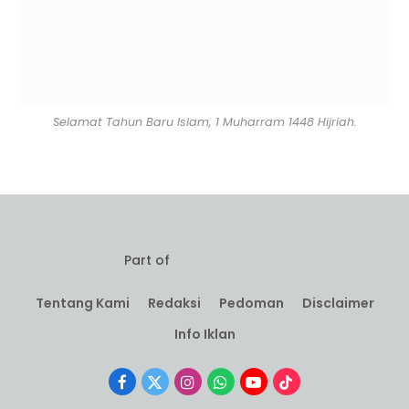
Selamat Tahun Baru Islam, 1 Muharram 1448 Hijriah.
Part of
Tentang Kami
Redaksi
Pedoman
Disclaimer
Info Iklan
Facebook
X
Instagram
WhatsApp
YouTube
TikTok
(Twitter)