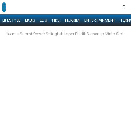
LIFESTYLE
EKBIS
EDU
FIKSI
HUKRIM
ENTERTAINMENT
TEKN
Home
»
Suami Kepsek Selingkuh Lapor Disdik Sumenep, Minta Status ASN SR dan Y Dicopot