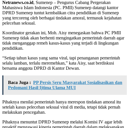
Netranews.co.id
, Sumenep – Pengurus Cabang Pergerakan
Mahasiswa Islam Indonesia (PC. PMII) Sumenep datangi kantor
DPRD Sumenep tuntut kembalikan citra pendidikan di Sumenep
yang tercoreng oleh berbagai tindakan amoral, termasuk kejahatan
pelecehan seksual.
Koordinator gerakan ini, Moh. Aisy menegaskan bahwa PC PMII
Sumenep tidak akan berhenti mengingatkan pemerintah daerah agar
tidak menganggap remeh kasus-kasus yang terjadi di lingkungan
pendidikan.
“Setiap tahun kasus yang sama viral, tapi penanganan pemerintah
selalu lamban, terlalu meremehkan,” kata Aisy, saat berdiskusi
bersama anggota DPRD di Kantor Dewan.
Baca Juga :
PP Persis Seru Masyarakat Sosialisasikan dan
Pedomani Hasil Ijtima Ulama MUI
Pihaknya menilai pemerintah hanya merespon tindakan amoral itu
setelah kasus pelecehan seksual viral di media, tetapi tidak pernah
melakukan pencegahan.
Pihaknya menuntut DPRD Sumenep melalui Komisi IV agar lebih
proaktif mengawasi kinerja pemerintah daerah dalam melaksanakan