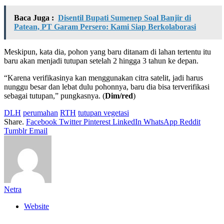
Baca Juga :
Disentil Bupati Sumenep Soal Banjir di
Patean, PT Garam Persero: Kami Siap Berkolaborasi
Meskipun, kata dia, pohon yang baru ditanam di lahan tertentu itu
baru akan menjadi tutupan setelah 2 hingga 3 tahun ke depan.
“Karena verifikasinya kan menggunakan citra satelit, jadi harus
nunggu besar dan lebat dulu pohonnya, baru dia bisa terverifikasi
sebagai tutupan,” pungkasnya. (
Dim/red
)
DLH
perumahan
RTH
tutupan vegetasi
Share.
Facebook
Twitter
Pinterest
LinkedIn
WhatsApp
Reddit
Tumblr
Email
Netra
Website