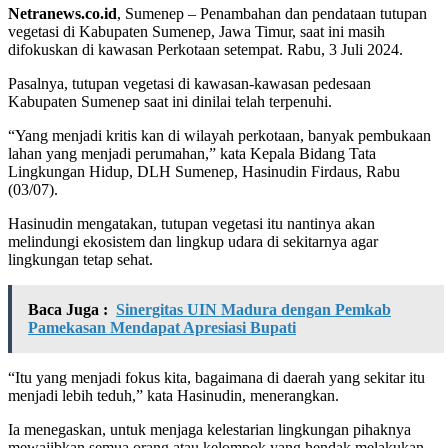
Netranews.co.id
, Sumenep – Penambahan dan pendataan tutupan
vegetasi di Kabupaten Sumenep, Jawa Timur, saat ini masih
difokuskan di kawasan Perkotaan setempat. Rabu, 3 Juli 2024.
Pasalnya, tutupan vegetasi di kawasan-kawasan pedesaan
Kabupaten Sumenep saat ini dinilai telah terpenuhi.
“Yang menjadi kritis kan di wilayah perkotaan, banyak pembukaan
lahan yang menjadi perumahan,” kata Kepala Bidang Tata
Lingkungan Hidup, DLH Sumenep, Hasinudin Firdaus, Rabu
(03/07).
Hasinudin mengatakan, tutupan vegetasi itu nantinya akan
melindungi ekosistem dan lingkup udara di sekitarnya agar
lingkungan tetap sehat.
Baca Juga :
Sinergitas UIN Madura dengan Pemkab
Pamekasan Mendapat Apresiasi Bupati
“Itu yang menjadi fokus kita, bagaimana di daerah yang sekitar itu
menjadi lebih teduh,” kata Hasinudin, menerangkan.
Ia menegaskan, untuk menjaga kelestarian lingkungan pihaknya
mewajibkan semua orang atau kelompok yang hendak melakukan