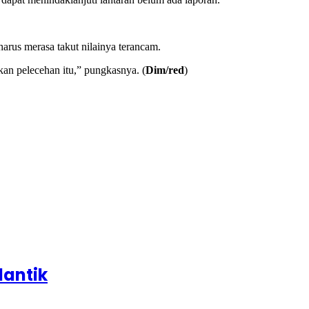
arus merasa takut nilainya terancam.
kan pelecehan itu,” pungkasnya. (
Dim/red
)
lantik