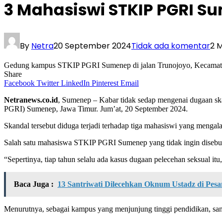
3 Mahasiswi STKIP PGRI S
By
Netra
20 September 2024
Tidak ada komentar
2 
Gedung kampus STKIP PGRI Sumenep di jalan Trunojoyo, Kecamat
Share
Facebook
Twitter
LinkedIn
Pinterest
Email
Netranews.co.id
, Sumenep – Kabar tidak sedap mengenai dugaan sk
PGRI) Sumenep, Jawa Timur. Jum’at, 20 September 2024.
Skandal tersebut diduga terjadi terhadap tiga mahasiswi yang mengal
Salah satu mahasiswa STKIP PGRI Sumenep yang tidak ingin disebut
“Sepertinya, tiap tahun selalu ada kasus dugaan pelecehan seksual itu
Baca Juga :
13 Santriwati Dilecehkan Oknum Ustadz di Pes
Menurutnya, sebagai kampus yang menjunjung tinggi pendidikan, sang