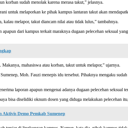
n korban sudah menolak karena merasa takut,” jelasnya.
erani untuk melaporkan ke pihak kampus lantaran takut akan mendapatka
 kalau melapor, takut diancam nilai atau tidak lulus,” tambahnya.
n apapun dari kampus terkait maraknya dugaan pelecehan seksual yan
angkap
. Makanya, mahasiswa atau korban, takut untuk melapor,” ujarnya.
Sumenep, Moh. Fauzi menepis idu tersebut. Pihaknya mengaku sudah
erima laporan apapun mengenai adanya dugaan pelecehan seksual te
aya bisa diselidiki oknum dosen yang diduga melakukan pelecehan itu
an Aktivis Demo Pemkab Sumenep
h tersiar di lingkungan kampus. Namun, kata dia, pihak kampus tidak 