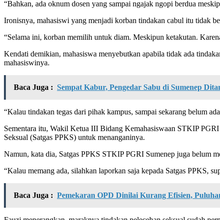
“Bahkan, ada oknum dosen yang sampai ngajak ngopi berdua meskipu
Ironisnya, mahasiswi yang menjadi korban tindakan cabul itu tidak b
“Selama ini, korban memilih untuk diam. Meskipun ketakutan. Karena,
Kendati demikian, mahasiswa menyebutkan apabila tidak ada tindaka
mahasiswinya.
Baca Juga :
Sempat Kabur, Pengedar Sabu di Sumenep Dit
“Kalau tindakan tegas dari pihak kampus, sampai sekarang belum ada
Sementara itu, Wakil Ketua III Bidang Kemahasiswaan STKIP PGRI 
Seksual (Satgas PPKS) untuk menanganinya.
Namun, kata dia, Satgas PPKS STKIP PGRI Sumenep juga belum men
“Kalau memang ada, silahkan laporkan saja kepada Satgas PPKS, sup
Baca Juga :
Pemekaran OPD Dinilai Kurang Efisien, Puluh
Fauzi menerangkan, maraknya tindakan pelecehan seksual sudah perna