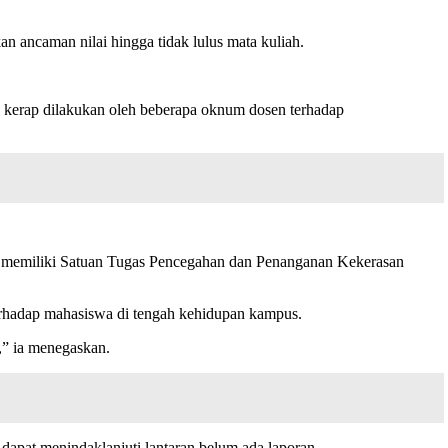
n ancaman nilai hingga tidak lulus mata kuliah.
g kerap dilakukan oleh beberapa oknum dosen terhadap
 memiliki Satuan Tugas Pencegahan dan Penanganan Kekerasan
rhadap mahasiswa di tengah kehidupan kampus.
,” ia menegaskan.
dapat menindaklanjuti lantaran belum ada laporan.