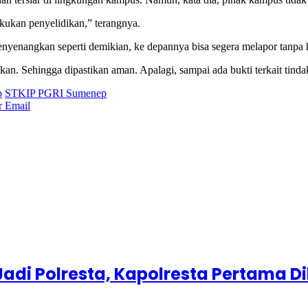
akukan penyelidikan,” terangnya.
yenangkan seperti demikian, ke depannya bisa segera melapor tanpa h
an. Sehingga dipastikan aman. Apalagi, sampai ada bukti terkait tinda
p
STKIP PGRI Sumenep
r
Email
adi Polresta, Kapolresta Pertama Di