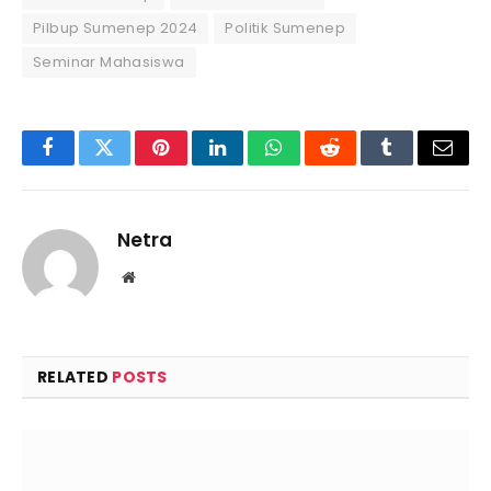
Pilbup Sumenep 2024
Politik Sumenep
Seminar Mahasiswa
Facebook
Twitter
Pinterest
LinkedIn
WhatsApp
Reddit
Tumblr
Email
Netra
Website
RELATED
POSTS