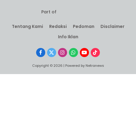
Part of
Tentang Kami
Redaksi
Pedoman
Disclaimer
Info Iklan
Facebook
X
Instagram
WhatsApp
YouTube
TikTok
(Twitter)
Copyright © 2026 | Powered by Netranews