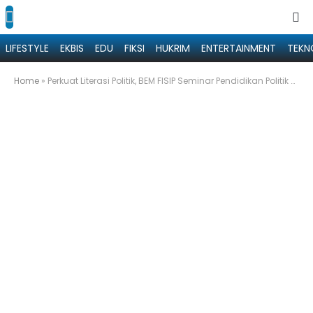
LIFESTYLE
EKBIS
EDU
FIKSI
HUKRIM
ENTERTAINMENT
TEKN
Home
»
Perkuat Literasi Politik, BEM FISIP Seminar Pendidikan Politik untuk Mahasiswa dan Pelajar