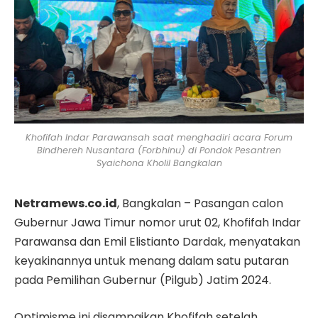
Khofifah Indar Parawansah saat menghadiri acara Forum
Bindhereh Nusantara (Forbhinu) di Pondok Pesantren
Syaichona Kholil Bangkalan
Netramews.co.id
, Bangkalan – Pasangan calon
Gubernur Jawa Timur nomor urut 02, Khofifah Indar
Parawansa dan Emil Elistianto Dardak, menyatakan
keyakinannya untuk menang dalam satu putaran
pada Pemilihan Gubernur (Pilgub) Jatim 2024.
Optimisme ini disampaikan Khofifah setelah