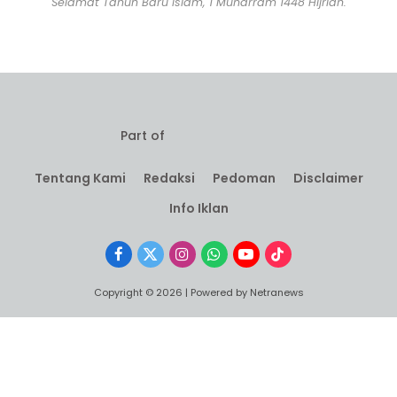
Selamat Tahun Baru Islam, 1 Muharram 1448 Hijriah.
Part of
Tentang Kami
Redaksi
Pedoman
Disclaimer
Info Iklan
Facebook
X
Instagram
WhatsApp
YouTube
TikTok
(Twitter)
Copyright © 2026 | Powered by Netranews