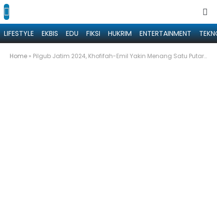
LIFESTYLE
EKBIS
EDU
FIKSI
HUKRIM
ENTERTAINMENT
TEKN
Home
»
Pilgub Jatim 2024, Khofifah-Emil Yakin Menang Satu Putaran