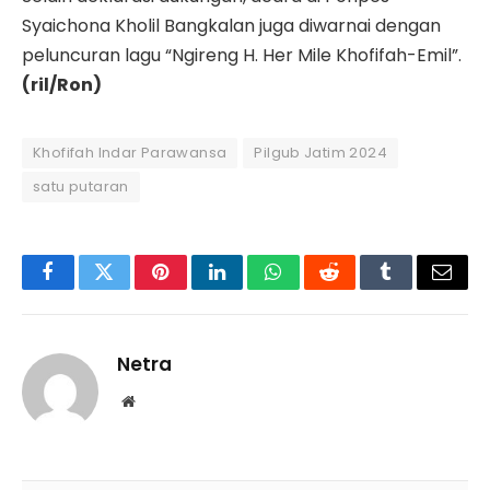
Syaichona Kholil Bangkalan juga diwarnai dengan
peluncuran lagu “Ngireng H. Her Mile Khofifah-Emil”.
(ril/Ron)
Khofifah Indar Parawansa
Pilgub Jatim 2024
satu putaran
Facebook
Twitter
Pinterest
LinkedIn
WhatsApp
Reddit
Tumblr
Email
Netra
Website