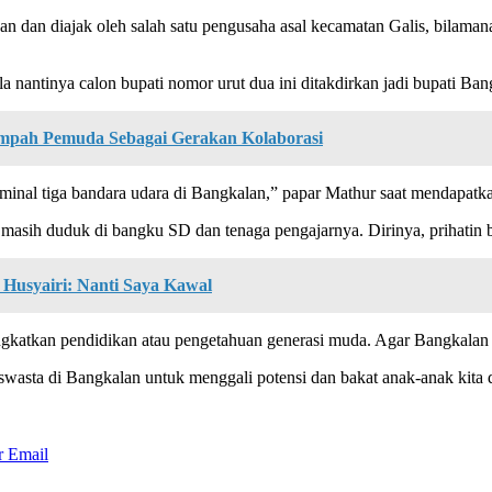
an diajak oleh salah satu pengusaha asal kecamatan Galis, bilamana 
 nantinya calon bupati nomor urut dua ini ditakdirkan jadi bupati Ban
pah Pemuda Sebagai Gerakan Kolaborasi
erminal tiga bandara udara di Bangkalan,” papar Mathur saat mendapat
masih duduk di bangku SD dan tenaga pengajarnya. Dirinya, prihatin b
Husyairi: Nanti Saya Kawal
ingkatkan pendidikan atau pengetahuan generasi muda. Agar Bangkalan 
 swasta di Bangkalan untuk menggali potensi dan bakat anak-anak kita 
r
Email