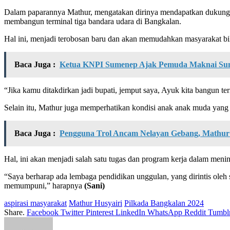
Dalam paparannya Mathur, mengatakan dirinya mendapatkan dukungan d
membangun terminal tiga bandara udara di Bangkalan.
Hal ini, menjadi terobosan baru dan akan memudahkan masyarakat bila
Baca Juga :
Ketua KNPI Sumenep Ajak Pemuda Maknai Sum
“Jika kamu ditakdirkan jadi bupati, jemput saya, Ayuk kita bangun t
Selain itu, Mathur juga memperhatikan kondisi anak anak muda yang 
Baca Juga :
Pengguna Trol Ancam Nelayan Gebang, Mathur 
Hal, ini akan menjadi salah satu tugas dan program kerja dalam men
“Saya berharap ada lembaga pendidikan unggulan, yang dirintis oleh
memumpuni,” harapnya
(Sani)
aspirasi masyarakat
Mathur Husyairi
Pilkada Bangkalan 2024
Share.
Facebook
Twitter
Pinterest
LinkedIn
WhatsApp
Reddit
Tumbl