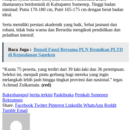
diantaranya berdomisili di Kabupaten Sumenep, Tinggi badan
minimal: Putra 170-180 cm, Putri 165-175 cm dengan berat badan
ideal.
Serta memiliki prestasi akademik yang baik, Sehat jasmani dan
rohani, tidak buta warna dan Bersedia mengikuti pendidikan dan
pelatihan intensif.
Baca Juga :
Bupati Fauzi Bersama PLN Resmikan PLTD
di Kepualauan Sapeken
“Kuota 75 peserta, yang terdiri dari 39 laki-laki dan 36 perempuan.
Seleksi ini, menjadi pintu gerbang bagi mereka yang ingin
melangkah lebih jauh hingga tingkat provinsi dan nasional.” tegas
Achmad Zulkarnain.
(red)
Bakesbangpol
berita terkini
Paskibraka
Pemkab Sumenep
Rekrutmen
Share.
Facebook
Twitter
Pinterest
LinkedIn
WhatsApp
Reddit
Tumblr
Email