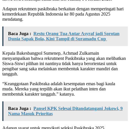
Adapun rekrutmen paskibraka berkaitan dengan memperingati hari
kemerdekaan Republik Indonesia ke 80 pada Agustus 2025
mendatang.
Baca Juga :
Restu Orang Tua Antar Asyraf jadi Sorotan
Dunia Sapak Bola, Kini Tampil di Suramadu Cup
Kepala Bakesbangpol Sumenep, Achmad Zulkarnain
menyampaikan bahwa rekrutment Paskibraka yang akan melibatkan
Siswa-Siswi pilihan ini nantinya tidak hanya berorientasi untuk
pengibar sang saka melainkan membentuk karakter mandiri dan
tangguh.
“Keanggotaan Paskibraka adalah kesempatan emas bagi kaula
muda. Mereka yang terpilih akan ikut pelatihan inten dan
membentuk karakter tangguh.” katanya.
Baca Juga :
Pansel KPK Selesai Ditandatangani Jokowi, 9
Nama Masuk Prioritas
Adapun syarat untuk menyikuti seleksi Paskibraka 2025,