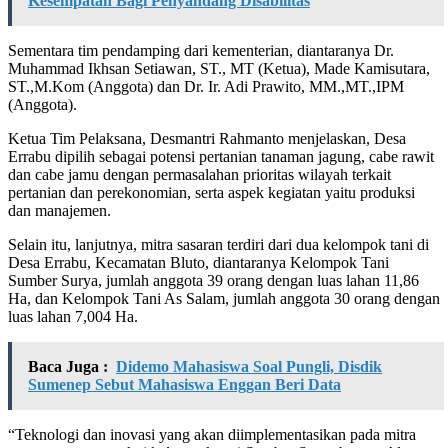
Kesempatan Bagi Penyandang Disabilitas
Sementara tim pendamping dari kementerian, diantaranya Dr.
Muhammad Ikhsan Setiawan, ST., MT (Ketua), Made Kamisutara,
ST.,M.Kom (Anggota) dan Dr. Ir. Adi Prawito, MM.,MT.,IPM
(Anggota).
Ketua Tim Pelaksana, Desmantri Rahmanto menjelaskan, Desa
Errabu dipilih sebagai potensi pertanian tanaman jagung, cabe rawit
dan cabe jamu dengan permasalahan prioritas wilayah terkait
pertanian dan perekonomian, serta aspek kegiatan yaitu produksi
dan manajemen.
Selain itu, lanjutnya, mitra sasaran terdiri dari dua kelompok tani di
Desa Errabu, Kecamatan Bluto, diantaranya Kelompok Tani
Sumber Surya, jumlah anggota 39 orang dengan luas lahan 11,86
Ha, dan Kelompok Tani As Salam, jumlah anggota 30 orang dengan
luas lahan 7,004 Ha.
Baca Juga :
Didemo Mahasiswa Soal Pungli, Disdik
Sumenep Sebut Mahasiswa Enggan Beri Data
“Teknologi dan inovasi yang akan diimplementasikan pada mitra