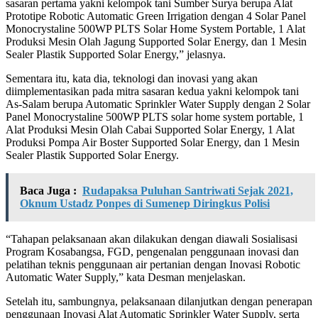
sasaran pertama yakni kelompok tani Sumber Surya berupa Alat
Prototipe Robotic Automatic Green Irrigation dengan 4 Solar Panel
Monocrystaline 500WP PLTS Solar Home System Portable, 1 Alat
Produksi Mesin Olah Jagung Supported Solar Energy, dan 1 Mesin
Sealer Plastik Supported Solar Energy,” jelasnya.
Sementara itu, kata dia, teknologi dan inovasi yang akan
diimplementasikan pada mitra sasaran kedua yakni kelompok tani
As-Salam berupa Automatic Sprinkler Water Supply dengan 2 Solar
Panel Monocrystaline 500WP PLTS solar home system portable, 1
Alat Produksi Mesin Olah Cabai Supported Solar Energy, 1 Alat
Produksi Pompa Air Boster Supported Solar Energy, dan 1 Mesin
Sealer Plastik Supported Solar Energy.
Baca Juga :
Rudapaksa Puluhan Santriwati Sejak 2021,
Oknum Ustadz Ponpes di Sumenep Diringkus Polisi
“Tahapan pelaksanaan akan dilakukan dengan diawali Sosialisasi
Program Kosabangsa, FGD, pengenalan penggunaan inovasi dan
pelatihan teknis penggunaan air pertanian dengan Inovasi Robotic
Automatic Water Supply,” kata Desman menjelaskan.
Setelah itu, sambungnya, pelaksanaan dilanjutkan dengan penerapan
penggunaan Inovasi Alat Automatic Sprinkler Water Supply, serta