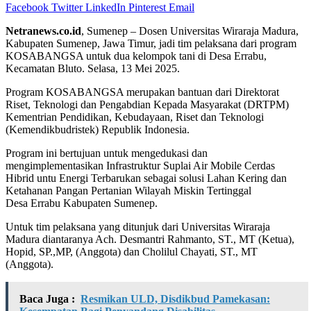
Facebook
Twitter
LinkedIn
Pinterest
Email
Netranews.co.id
, Sumenep – Dosen Universitas Wiraraja Madura,
Kabupaten Sumenep, Jawa Timur, jadi tim pelaksana dari program
KOSABANGSA untuk dua kelompok tani di Desa Errabu,
Kecamatan Bluto. Selasa, 13 Mei 2025.
Program KOSABANGSA merupakan bantuan dari Direktorat
Riset, Teknologi dan Pengabdian Kepada Masyarakat (DRTPM)
Kementrian Pendidikan, Kebudayaan, Riset dan Teknologi
(Kemendikbudristek) Republik Indonesia.
Program ini bertujuan untuk mengedukasi dan
mengimplementasikan Infrastruktur Suplai Air Mobile Cerdas
Hibrid untu Energi Terbarukan sebagai solusi Lahan Kering dan
Ketahanan Pangan Pertanian Wilayah Miskin Tertinggal
Desa Errabu Kabupaten Sumenep.
Untuk tim pelaksana yang ditunjuk dari Universitas Wiraraja
Madura diantaranya Ach. Desmantri Rahmanto, ST., MT (Ketua),
Hopid, SP.,MP, (Anggota) dan Cholilul Chayati, ST., MT
(Anggota).
Baca Juga :
Resmikan ULD, Disdikbud Pamekasan: