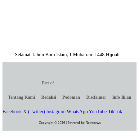
Selamat Tahun Baru Islam, 1 Muharram 1448 Hijriah.
Part of
Tentang Kami
Redaksi
Pedoman
Disclaimer
Info Iklan
Facebook
X (Twitter)
Instagram
WhatsApp
YouTube
TikTok
Copyright © 2026 | Powered by Netranews