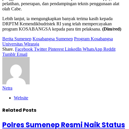
pelatihan, penerapan, dan pendampingan teknis penggunaan alat
olah Cabe.
Lebih lanjut, ia mengungkapkan banyak terima kasih kepada
DRPTM Kemendikbudristek RI yang telah mempercayakan
program KOSABANGSA kepada para tim pelaksana.
(Dim/red)
Berita Sumenep
Kosabangsa Sumenep
Program Kosabangsa
Universitas Wiraraja
Share.
Facebook
Twitter
Pinterest
LinkedIn
WhatsApp
Reddit
Tumblr
Email
Netra
Website
Related
Posts
Polres Sumenep Resmi Naik Status