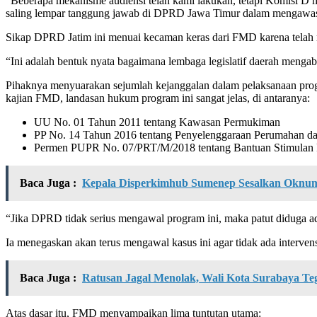
“Beberapa mekanisme audiensi telah kami lakukan, tetapi Komisi D
saling lempar tanggung jawab di DPRD Jawa Timur dalam mengawasi 
Sikap DPRD Jatim ini menuai kecaman keras dari FMD karena telah 
“Ini adalah bentuk nyata bagaimana lembaga legislatif daerah menga
Pihaknya menyuarakan sejumlah kejanggalan dalam pelaksanaan pro
kajian FMD, landasan hukum program ini sangat jelas, di antaranya:
UU No. 01 Tahun 2011 tentang Kawasan Permukiman
PP No. 14 Tahun 2016 tentang Penyelenggaraan Perumahan 
Permen PUPR No. 07/PRT/M/2018 tentang Bantuan Stimulan
Baca Juga :
Kepala Disperkimhub Sumenep Sesalkan Oknum
“Jika DPRD tidak serius mengawal program ini, maka patut diduga ada
Ia menegaskan akan terus mengawal kasus ini agar tidak ada interve
Baca Juga :
Ratusan Jagal Menolak, Wali Kota Surabaya Te
Atas dasar itu, FMD menyampaikan lima tuntutan utama: