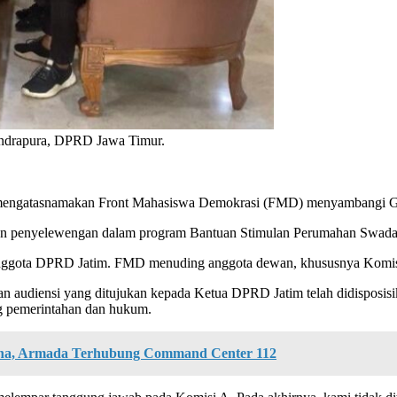
ndrapura, DPRD Jawa Timur.
 mengatasnamakan Front Mahasiswa Demokrasi (FMD) menyambangi 
ugaan penyelewengan dalam program Bantuan Stimulan Perumahan Swa
leh Anggota DPRD Jatim. FMD menuding anggota dewan, khususnya Komi
n audiensi yang ditujukan kepada Ketua DPRD Jatim telah didispos
ng pemerintahan dan hukum.
ana, Armada Terhubung Command Center 112