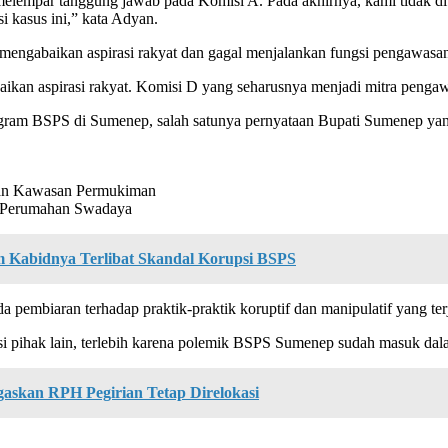
 melempar tanggung jawab pada Komisi A. Pada akhirnya, kami tidak d
kasus ini,” kata Adyan.
mengabaikan aspirasi rakyat dan gagal menjalankan fungsi pengawasa
baikan aspirasi rakyat. Komisi D yang seharusnya menjadi mitra pengaw
gram BSPS di Sumenep, salah satunya pernyataan Bupati Sumenep yang
dan Kawasan Permukiman
 Perumahan Swadaya
 Kabidnya Terlibat Skandal Korupsi BSPS
 pembiaran terhadap praktik-praktik koruptif dan manipulatif yang te
nsi pihak lain, terlebih karena polemik BSPS Sumenep sudah masuk da
gaskan RPH Pegirian Tetap Direlokasi