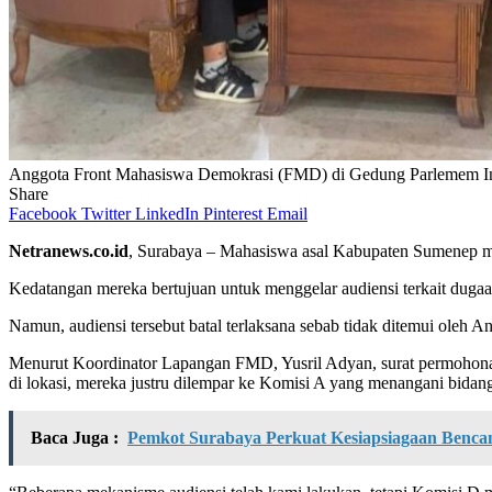
Anggota Front Mahasiswa Demokrasi (FMD) di Gedung Parlemem I
Share
Facebook
Twitter
LinkedIn
Pinterest
Email
Netranews.co.id
, Surabaya – Mahasiswa asal Kabupaten Sumenep
Kedatangan mereka bertujuan untuk menggelar audiensi terkait d
Namun, audiensi tersebut batal terlaksana sebab tidak ditemui o
Menurut Koordinator Lapangan FMD, Yusril Adyan, surat permohona
di lokasi, mereka justru dilempar ke Komisi A yang menangani bida
Baca Juga :
Pemkot Surabaya Perkuat Kesiapsiagaan Benc