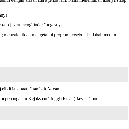
itemui dengan alasan ada agenda lain. Kami menemukan adanya sikap
nnya.
asan justru menghindar,” tegasnya.
 mengaku tidak mengetahui program tersebut. Padahal, menurut
rjadi di lapangan,” tambah Adyan.
lam penanganan Kejaksaan Tinggi (Kejati) Jawa Timur.