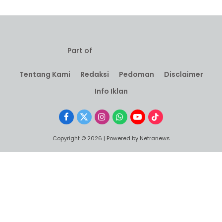
Part of
Tentang Kami
Redaksi
Pedoman
Disclaimer
Info Iklan
Facebook
X
Instagram
WhatsApp
YouTube
TikTok
(Twitter)
Copyright © 2026 | Powered by Netranews