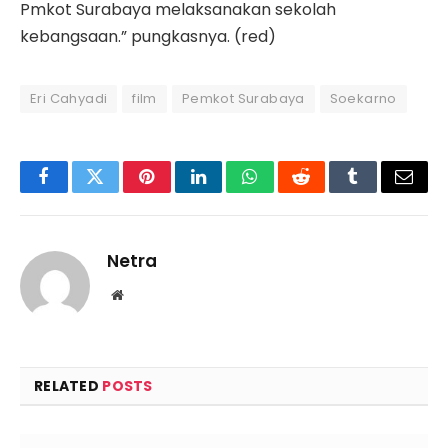
Pmkot Surabaya melaksanakan sekolah
kebangsaan.” pungkasnya. (red)
Eri Cahyadi
film
Pemkot Surabaya
Soekarno
Facebook
Twitter
Pinterest
LinkedIn
WhatsApp
Reddit
Tumblr
Email
Netra
Website
RELATED
POSTS