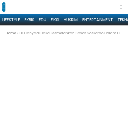
LIFESTYLE
EKBIS
EDU
FIKSI
HUKRIM
ENTERTAINMENT
TEKN
Home
»
Eri Cahyadi Bakal Memerankan Sosok Soekarno Dalam Film Dokumenter