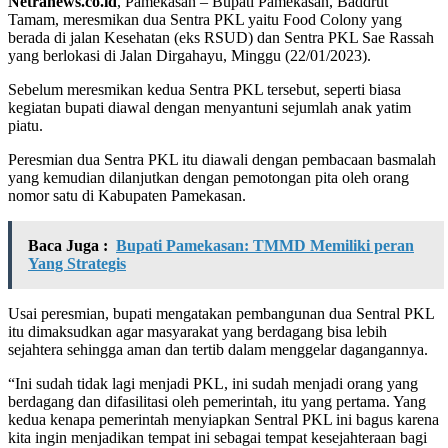
Netranews.co.id
, Pamekasan – Bupati Pamekasan, Baddrut
Tamam, meresmikan dua Sentra PKL yaitu Food Colony yang
berada di jalan Kesehatan (eks RSUD) dan Sentra PKL Sae Rassah
yang berlokasi di Jalan Dirgahayu, Minggu (22/01/2023).
Sebelum meresmikan kedua Sentra PKL tersebut, seperti biasa
kegiatan bupati diawal dengan menyantuni sejumlah anak yatim
piatu.
Peresmian dua Sentra PKL itu diawali dengan pembacaan basmalah
yang kemudian dilanjutkan dengan pemotongan pita oleh orang
nomor satu di Kabupaten Pamekasan.
Baca Juga :
Bupati Pamekasan: TMMD Memiliki peran
Yang Strategis
Usai peresmian, bupati mengatakan pembangunan dua Sentral PKL
itu dimaksudkan agar masyarakat yang berdagang bisa lebih
sejahtera sehingga aman dan tertib dalam menggelar dagangannya.
“Ini sudah tidak lagi menjadi PKL, ini sudah menjadi orang yang
berdagang dan difasilitasi oleh pemerintah, itu yang pertama. Yang
kedua kenapa pemerintah menyiapkan Sentral PKL ini bagus karena
kita ingin menjadikan tempat ini sebagai tempat kesejahteraan bagi