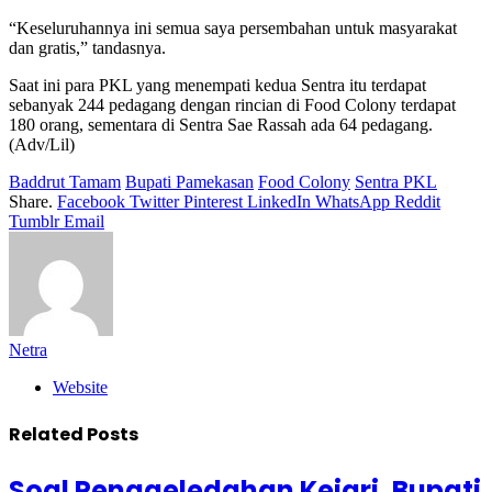
“Keseluruhannya ini semua saya persembahan untuk masyarakat
dan gratis,” tandasnya.
Saat ini para PKL yang menempati kedua Sentra itu terdapat
sebanyak 244 pedagang dengan rincian di Food Colony terdapat
180 orang, sementara di Sentra Sae Rassah ada 64 pedagang.
(Adv/Lil)
Baddrut Tamam
Bupati Pamekasan
Food Colony
Sentra PKL
Share.
Facebook
Twitter
Pinterest
LinkedIn
WhatsApp
Reddit
Tumblr
Email
Netra
Website
Related
Posts
Soal Penggeledahan Kejari, Bupati