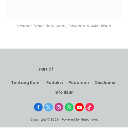
Selamat Tahun Baru Islam, 1 Muharram 1448 Hijriah.
Part of
Tentang Kami
Redaksi
Pedoman
Disclaimer
Info Iklan
Facebook
X
Instagram
WhatsApp
YouTube
TikTok
(Twitter)
Copyright © 2026 | Powered by Netranews