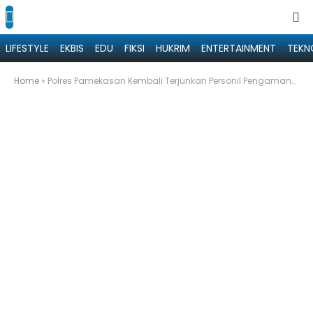
LIFESTYLE
EKBIS
EDU
FIKSI
HUKRIM
ENTERTAINMENT
TEKN
Home
»
Polres Pamekasan Kembali Terjunkan Personil Pengamanan Pilkades Serentak di Bangkalan