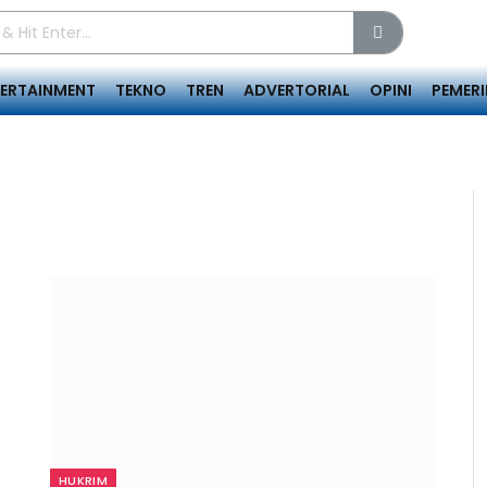
TERTAINMENT
TEKNO
TREN
ADVERTORIAL
OPINI
PEMER
HUKRIM