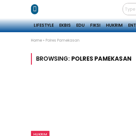
LIFESTYLE
EKBIS
EDU
FIKSI
HUKRIM
EN
Home
»
Polres Pamekasan
BROWSING:
POLRES PAMEKASAN
HUKRIM