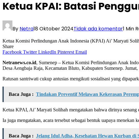
Ketua KPAI: Batasi Pengg
By
Netra
18 Oktober 2024
Tidak ada komentar
1 Min 
Ketua Komisi Perlindungan Anak Indonesia (KPAI) Ai’ Maryati Soli
Share
Facebook
Twitter
LinkedIn
Pinterest
Email
Netranews.co.id
, Sumenep – Ketua Komisi Perlindungan Anak Indone
Desa Aengbaja Raja, Kecamatan Bluto, Kabupaten Sumenep. Jumat,
Ratusan santriwati cukup antusias mengikuti sosialisasi yang dipa
Baca Juga :
Tindakan Preventif Melawan Kekerasan Peremp
Ketua KPAI, Ai’ Maryati Solihah mengatakan bahwa dirinya senang da
Ia juga mengatakan, acara tersebut sebagai bentuk uapaya menekan kek
Baca Juga :
Jelang Idul Adha, Kesehatan Hewan Kurban di