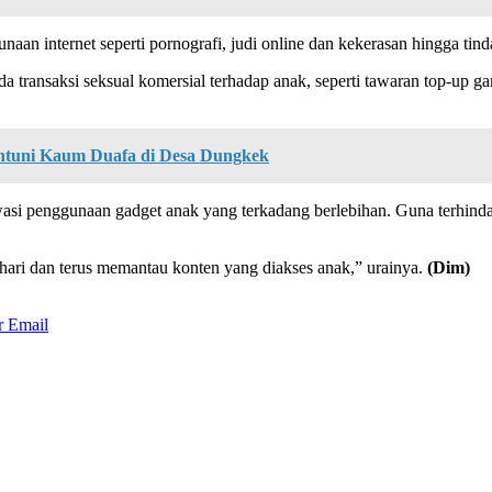
naan internet seperti pornografi, judi online dan kekerasan hingga t
ransaksi seksual komersial terhadap anak, seperti tawaran top-up gam
tuni Kaum Duafa di Desa Dungkek
asi penggunaan gadget anak yang terkadang berlebihan. Guna terhinda
ari dan terus memantau konten yang diakses anak,” urainya.
(Dim)
r
Email