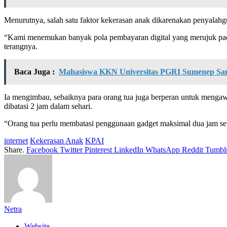
Menurutnya, salah satu faktor kekerasan anak dikarenakan penyalahgu
“Kami menemukan banyak pola pembayaran digital yang merujuk pada t
terangnya.
Baca Juga :
Mahasiswa KKN Universitas PGRI Sumenep San
Ia mengimbau, sebaiknya para orang tua juga berperan untuk mengaw
dibatasi 2 jam dalam sehari.
“Orang tua perlu membatasi penggunaan gadget maksimal dua jam seh
internet
Kekerasan Anak
KPAI
Share.
Facebook
Twitter
Pinterest
LinkedIn
WhatsApp
Reddit
Tumbl
Netra
Website