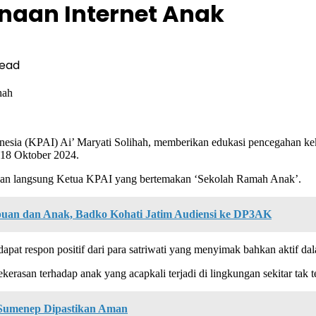
unaan Internet Anak
Read
hah
sia (KPAI) Ai’ Maryati Solihah, memberikan edukasi pencegahan keke
 18 Oktober 2024.
parkan langsung Ketua KPAI yang bertemakan ‘Sekolah Ramah Anak’.
uan dan Anak, Badko Kohati Jatim Audiensi ke DP3AK
pat respon positif dari para satriwati yang menyimak bahkan aktif da
erasan terhadap anak yang acapkali terjadi di lingkungan sekitar tak t
 Sumenep Dipastikan Aman