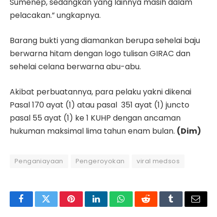
Sumenep, sedangkan yang lainnya masih dalam
pelacakan.” ungkapnya.
Barang bukti yang diamankan berupa sehelai baju
berwarna hitam dengan logo tulisan GIRAC dan
sehelai celana berwarna abu-abu.
Akibat perbuatannya, para pelaku yakni dikenai
Pasal 170 ayat (1) atau pasal 351 ayat (1) juncto
pasal 55 ayat (1) ke 1 KUHP dengan ancaman
hukuman maksimal lima tahun enam bulan.
(Dim)
Penganiayaan
Pengeroyokan
viral medsos
Facebook
Twitter
Pinterest
LinkedIn
WhatsApp
Reddit
Tumblr
Email