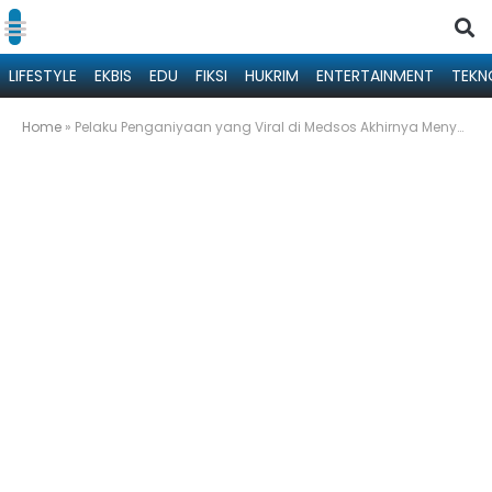
LIFESTYLE
EKBIS
EDU
FIKSI
HUKRIM
ENTERTAINMENT
TEKN
Home
»
Pelaku Penganiyaan yang Viral di Medsos Akhirnya Menyerahkan Diri ke Polres Sumenep