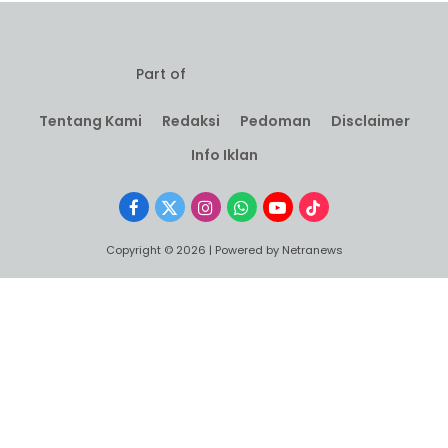
Part of
Tentang Kami
Redaksi
Pedoman
Disclaimer
Info Iklan
Facebook
X
Instagram
WhatsApp
YouTube
TikTok
(Twitter)
Copyright © 2026 | Powered by Netranews