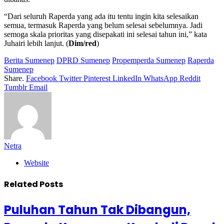
“Dari seluruh Raperda yang ada itu tentu ingin kita selesaikan
semua, termasuk Raperda yang belum selesai sebelumnya. Jadi
semoga skala prioritas yang disepakati ini selesai tahun ini,” kata
Juhairi lebih lanjut. (
Dim/red
)
Berita Sumenep
DPRD Sumenep
Propemperda Sumenep
Raperda
Sumenep
Share.
Facebook
Twitter
Pinterest
LinkedIn
WhatsApp
Reddit
Tumblr
Email
Netra
Website
Related
Posts
Puluhan Tahun Tak Dibangun,