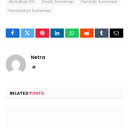
Akreditasi SD
Disdik Sumenep
Pemkab Sumenep
Pendidikan Sumenep
Facebook
Twitter
Pinterest
LinkedIn
WhatsApp
Reddit
Tumblr
Email
Netra
Website
RELATED
POSTS