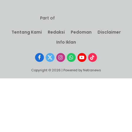
Part of
Tentang Kami
Redaksi
Pedoman
Disclaimer
Info Iklan
Facebook
X
Instagram
WhatsApp
YouTube
TikTok
(Twitter)
Copyright © 2026 | Powered by Netranews