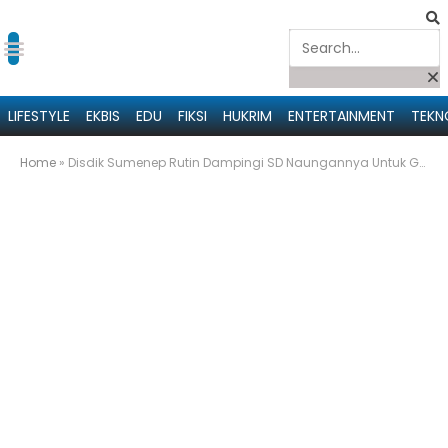
LIFESTYLE
EKBIS
EDU
FIKSI
HUKRIM
ENTERTAINMENT
TEKN
Home
»
Disdik Sumenep Rutin Dampingi SD Naungannya Untuk Genjot Peningkatan Akreditasi