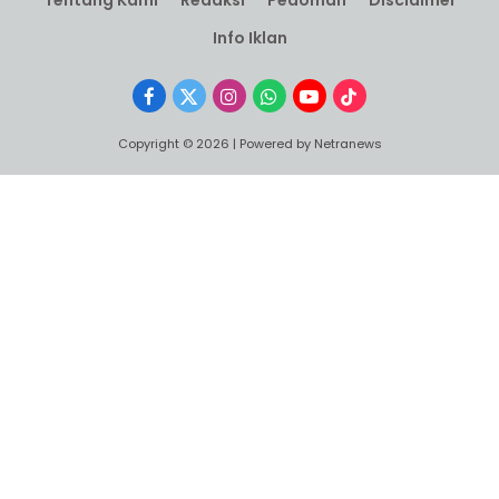
Tentang Kami
Redaksi
Pedoman
Disclaimer
Info Iklan
Facebook
X
Instagram
WhatsApp
YouTube
TikTok
(Twitter)
Copyright © 2026 | Powered by Netranews