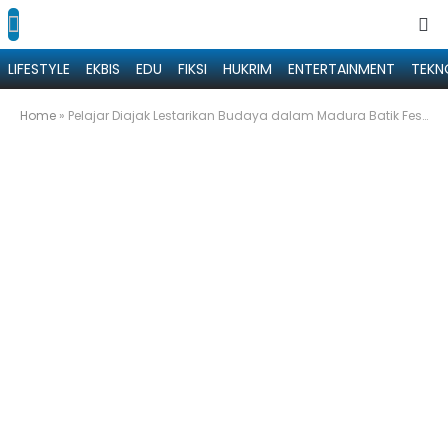
LIFESTYLE
EKBIS
EDU
FIKSI
HUKRIM
ENTERTAINMENT
TEKN
Home
»
Pelajar Diajak Lestarikan Budaya dalam Madura Batik Fest 2026 di Sumenep