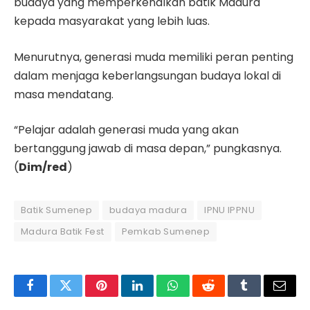
budaya yang memperkenalkan batik Madura
kepada masyarakat yang lebih luas.
Menurutnya, generasi muda memiliki peran penting
dalam menjaga keberlangsungan budaya lokal di
masa mendatang.
“Pelajar adalah generasi muda yang akan
bertanggung jawab di masa depan,” pungkasnya.
(
Dim/red
)
Batik Sumenep
budaya madura
IPNU IPPNU
Madura Batik Fest
Pemkab Sumenep
Facebook
Twitter
Pinterest
LinkedIn
WhatsApp
Reddit
Tumblr
Email