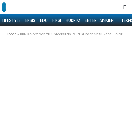
LIFESTYLE
EKBIS
EDU
FIKSI
HUKRIM
ENTERTAINMENT
TEKN
Home
»
KKN Kelompok 28 Universitas PGRI Sumenep Sukses Gelar Sosialisasi UMKM di Desa Dungkek